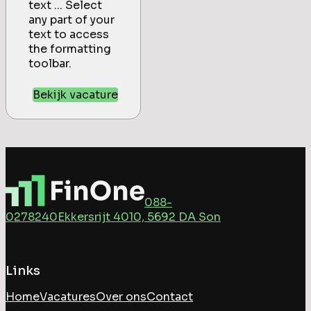
text ... Select
any part of your
text to access
the formatting
toolbar.
Bekijk vacature
088-
0278240
Ekkersrijt 4010, 5692 DA Son
Links
Home
Vacatures
Over ons
Contact