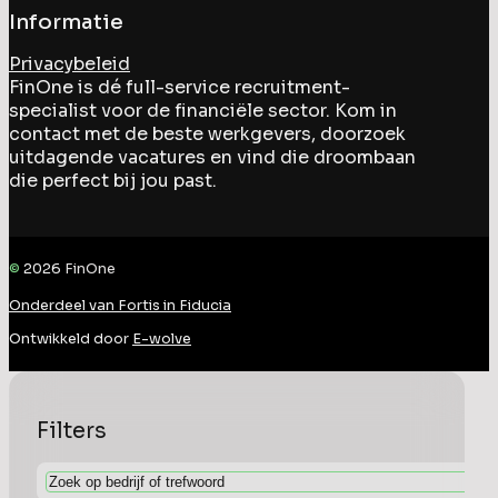
Informatie
Privacybeleid
FinOne is dé full-service recruitment-
specialist voor de financiële sector. Kom in
contact met de beste werkgevers, doorzoek
uitdagende vacatures en vind die droombaan
die perfect bij jou past.
©
2026
FinOne
Onderdeel van Fortis in Fiducia
Ontwikkeld door
E-wolve
Filters