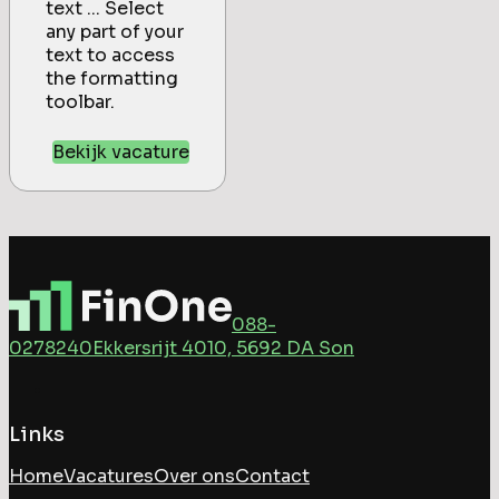
text ... Select
any part of your
text to access
the formatting
toolbar.
Bekijk vacature
088-
0278240
Ekkersrijt 4010, 5692 DA Son
Links
Home
Vacatures
Over ons
Contact