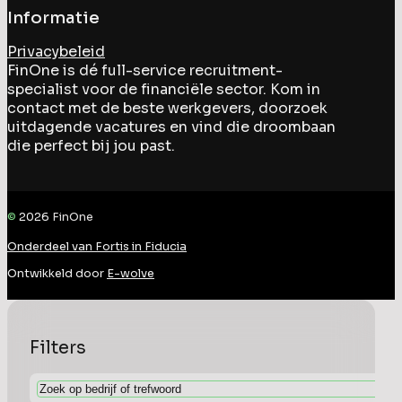
Informatie
Privacybeleid
FinOne is dé full-service recruitment-
specialist voor de financiële sector. Kom in
contact met de beste werkgevers, doorzoek
uitdagende vacatures en vind die droombaan
die perfect bij jou past.
©
2026
FinOne
Onderdeel van Fortis in Fiducia
Ontwikkeld door
E-wolve
Filters