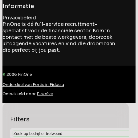
Informatie
Privacybeleid
FinOne is dé full-service recruitment-
specialist voor de financiële sector. Kom in
contact met de beste werkgevers, doorzoek
uitdagende vacatures en vind die droombaan
die perfect bij jou past.
©
2026
FinOne
Onderdeel van Fortis in Fiducia
Ontwikkeld door
E-wolve
Filters