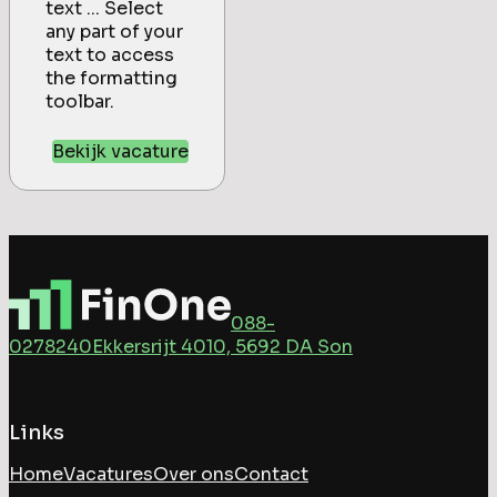
text ... Select
any part of your
text to access
the formatting
toolbar.
Bekijk vacature
088-
0278240
Ekkersrijt 4010, 5692 DA Son
Links
Home
Vacatures
Over ons
Contact