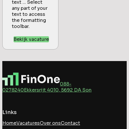
text ... Select
any part of your
text to access
the formatting
toolbar.
Bekijk vacature
088-
0278240
Ekkersrijt 4010, 5692 DA Son
Links
Home
Vacatures
Over ons
Contact