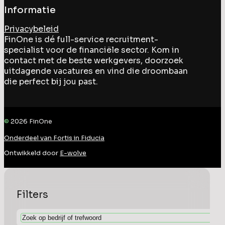
Informatie
Privacybeleid
FinOne is dé full-service recruitment-
specialist voor de financiële sector. Kom in
contact met de beste werkgevers, doorzoek
uitdagende vacatures en vind die droombaan
die perfect bij jou past.
©
2026
FinOne
Onderdeel van Fortis in Fiducia
Ontwikkeld door
E-wolve
Filters