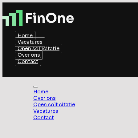
Home
Vacatures
Open sollicitatie
Over ons
Contact
Home
Over ons
Open sollicitatie
Vacatures
Contact