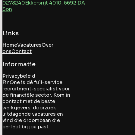
0278240
Ekkersrijt 4010, 5692 DA
Son
Links
Home
Vacatures
Over
ons
Contact
Informatie
Privacybeleid
FinOne is dé full-service
recruitment-specialist voor
de financiële sector. Kom in
contact met de beste
werkgevers, doorzoek
uitdagende vacatures en
vind die droombaan die
perfect bij jou past.