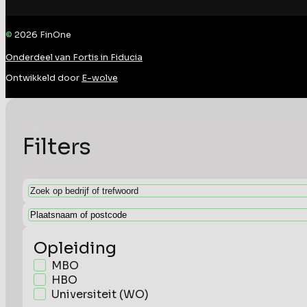
©
2026
FinOne
Onderdeel van Fortis in Fiducia
Ontwikkeld door
E-wolve
Filters
Opleiding
MBO
HBO
Universiteit (WO)