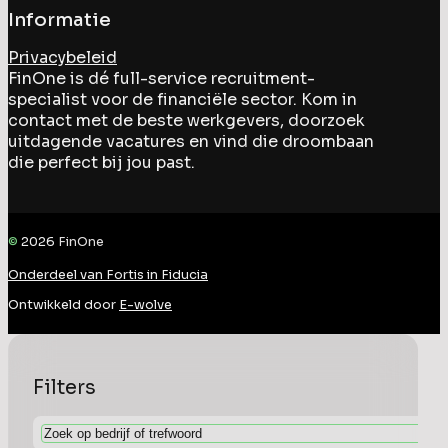
Informatie
Privacybeleid
FinOne is dé full-service recruitment-
specialist voor de financiële sector. Kom in
contact met de beste werkgevers, doorzoek
uitdagende vacatures en vind die droombaan
die perfect bij jou past.
©
2026
FinOne
Onderdeel van Fortis in Fiducia
Ontwikkeld door
E-wolve
Filters