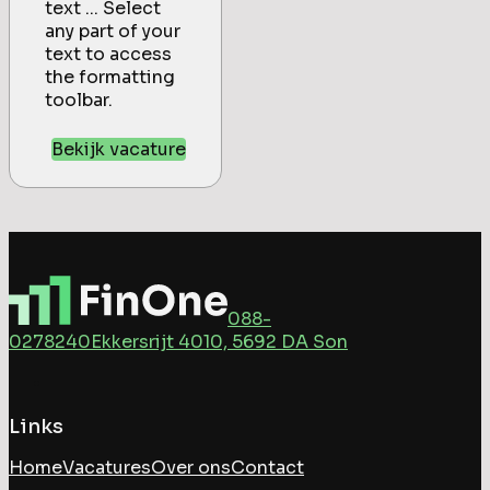
text ... Select
any part of your
text to access
the formatting
toolbar.
Bekijk vacature
088-
0278240
Ekkersrijt 4010, 5692 DA Son
Links
Home
Vacatures
Over ons
Contact