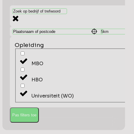
Opleiding
MBO
HBO
Universiteit (WO)
Pas filters toe