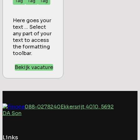
Tag
Tag
Tag
Here goes your
text ... Select
any part of your
text to access
the formatting
toolbar.
Bekijk vacature
088-0278240
Ekkersrijt 4010, 5692
DA Son
Links