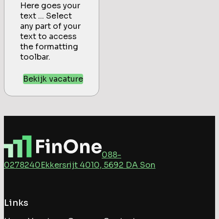
Here goes your
text ... Select
any part of your
text to access
the formatting
toolbar.
Bekijk vacature
088-
0278240
Ekkersrijt 4010, 5692 DA Son
Links