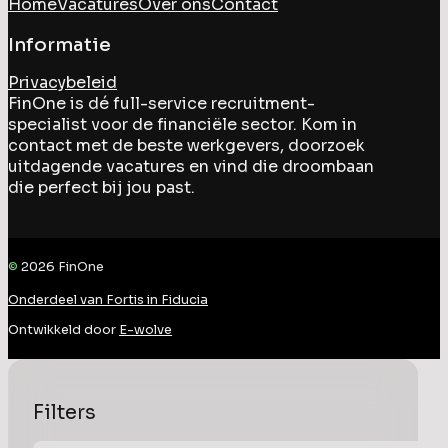
Home
Vacatures
Over ons
Contact
Informatie
Privacybeleid
FinOne is dé full-service recruitment-
specialist voor de financiële sector. Kom in
contact met de beste werkgevers, doorzoek
uitdagende vacatures en vind die droombaan
die perfect bij jou past.
©
2026
FinOne
Onderdeel van Fortis in Fiducia
Ontwikkeld door
E-wolve
Filters