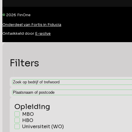
©
2026
FinOne
Onderdeel van Fortis in Fiducia
Ontwikkeld door
E-wolve
Filters
Opleiding
MBO
HBO
Universiteit (WO)