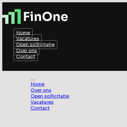
Home
Vacatures
Open sollicitatie
Over ons
Contact
Home
Over ons
Open sollicitatie
Vacatures
Contact