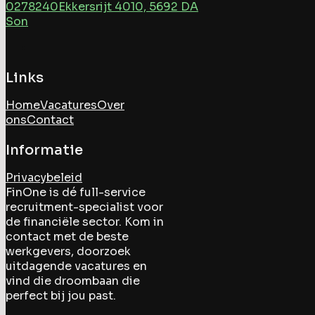
0278240
Ekkersrijt 4010, 5692 DA
Son
Links
Home
Vacatures
Over
ons
Contact
Informatie
Privacybeleid
FinOne is dé full-service
recruitment-specialist voor
de financiële sector. Kom in
contact met de beste
werkgevers, doorzoek
uitdagende vacatures en
vind die droombaan die
perfect bij jou past.