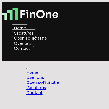
Home
Vacatures
Open sollicitatie
Over ons
Contact
Home
Over ons
Open sollicitatie
Vacatures
Contact