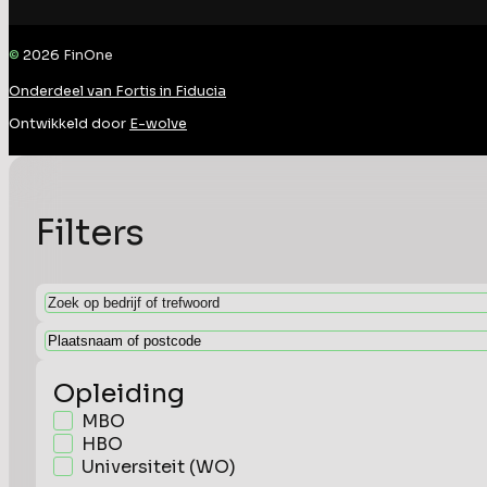
©
2026
FinOne
Onderdeel van Fortis in Fiducia
Ontwikkeld door
E-wolve
Filters
Opleiding
MBO
HBO
Universiteit (WO)