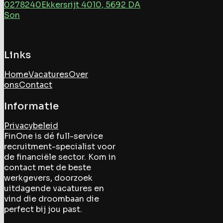
0278240
Ekkersrijt 4010, 5692 DA
Son
Links
Home
Vacatures
Over
ons
Contact
Informatie
Privacybeleid
FinOne is dé full-service
recruitment-specialist voor
de financiële sector. Kom in
contact met de beste
werkgevers, doorzoek
uitdagende vacatures en
vind die droombaan die
perfect bij jou past.