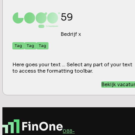
59
Bedrijf x
Tag
Tag
Tag
Here goes your text ... Select any part of your text
to access the formatting toolbar.
Bekijk vacatu
088-