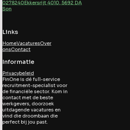
0278240
Ekkersrijt 4010, 5692 DA
Son
Links
Home
Vacatures
Over
ons
Contact
Informatie
Privacybeleid
FinOne is dé full-service
recruitment-specialist voor
de financiële sector. Kom in
contact met de beste
werkgevers, doorzoek
uitdagende vacatures en
vind die droombaan die
perfect bij jou past.