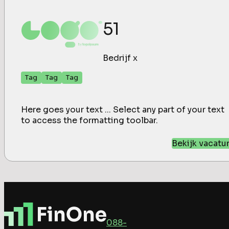
51
Bedrijf x
Tag
Tag
Tag
Here goes your text ... Select any part of your text
to access the formatting toolbar.
Bekijk vacatu
088-