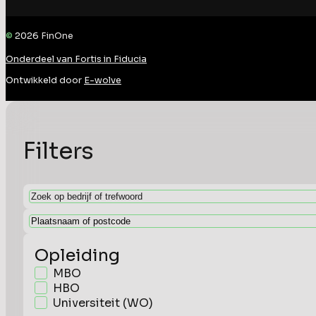
©
2026
FinOne
Onderdeel van Fortis in Fiducia
Ontwikkeld door
E-wolve
Filters
Opleiding
MBO
HBO
Universiteit (WO)