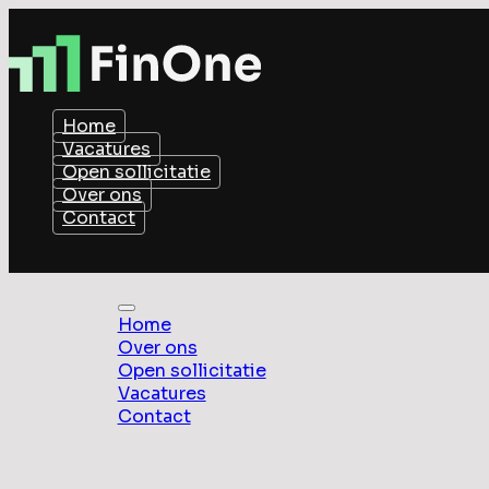
Home
Vacatures
Open sollicitatie
Over ons
Contact
Home
Over ons
Open sollicitatie
Vacatures
Contact