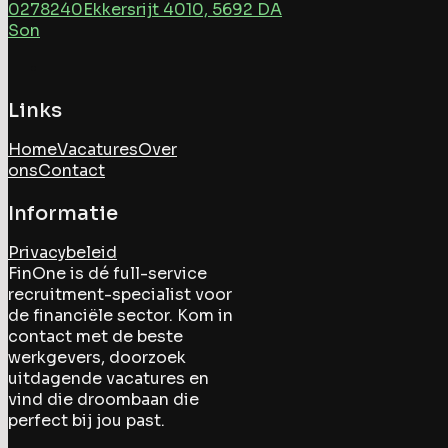
0278240
Ekkersrijt 4010, 5692 DA
Son
Links
Home
Vacatures
Over
ons
Contact
Informatie
Privacybeleid
FinOne is dé full-service
recruitment-specialist voor
de financiële sector. Kom in
contact met de beste
werkgevers, doorzoek
uitdagende vacatures en
vind die droombaan die
perfect bij jou past.