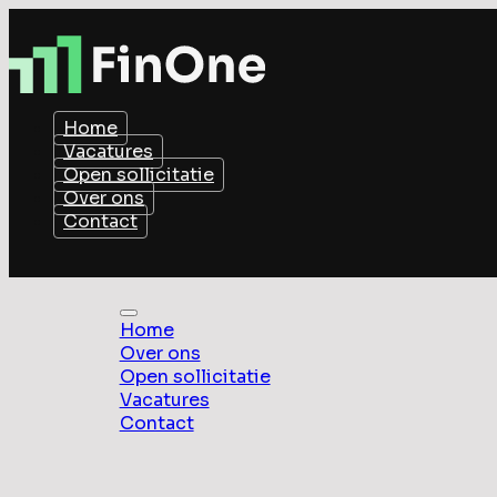
Home
Vacatures
Open sollicitatie
Over ons
Contact
Home
Over ons
Open sollicitatie
Vacatures
Contact