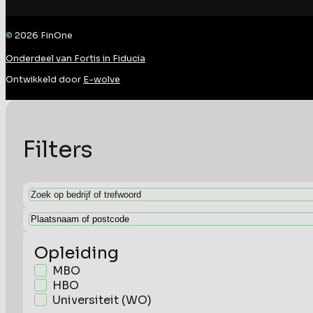
©
2026
FinOne
Onderdeel van Fortis in Fiducia
Ontwikkeld door
E-wolve
Filters
Opleiding
MBO
HBO
Universiteit (WO)