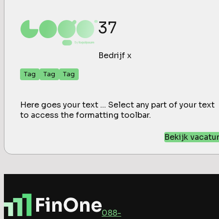
37
Bedrijf x
Tag
Tag
Tag
Here goes your text ... Select any part of your text
to access the formatting toolbar.
Bekijk vacatu
088-