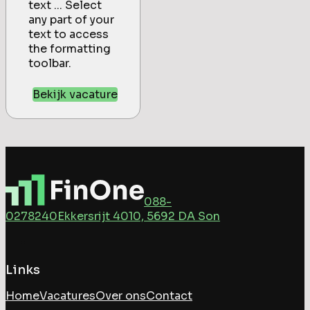
text ... Select
any part of your
text to access
the formatting
toolbar.
Bekijk vacature
088-
0278240
Ekkersrijt 4010, 5692 DA Son
Links
Home
Vacatures
Over ons
Contact