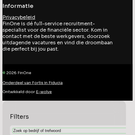
Informatie
Privacybeleid
FinOne is dé full-service recruitment-
specialist voor de financiële sector. Kom in
contact met de beste werkgevers, doorzoek
uitdagende vacatures en vind die droombaan
die perfect bij jou past.
©
2026
FinOne
Onderdeel van Fortis in Fiducia
Ontwikkeld door
E-wolve
Filters