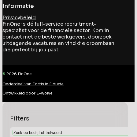
Informatie
Privacybeleid
FinOne is dé full-service recruitment-
specialist voor de financiële sector. Kom in
contact met de beste werkgevers, doorzoek
uitdagende vacatures en vind die droombaan
die perfect bij jou past.
©
2026
FinOne
Onderdeel van Fortis in Fiducia
Ontwikkeld door
E-wolve
Filters