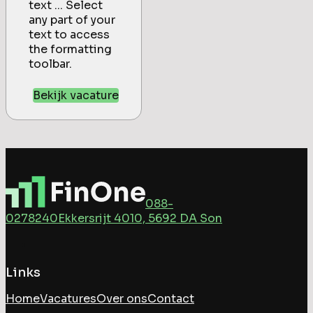
text ... Select
any part of your
text to access
the formatting
toolbar.
Bekijk vacature
088-
0278240
Ekkersrijt 4010, 5692 DA Son
Links
Home
Vacatures
Over ons
Contact